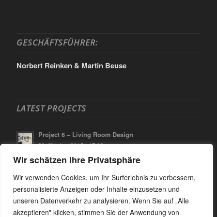
GESCHÄFTSFÜHRER:
Norbert Reinken & Martin Beuse
LATEST PROJECTS
Project 6 – Living Room Design
30. Oktober 2015 - 17:09
Wir schätzen Ihre Privatsphäre
Project 5 – More Interior
30. Oktober 2015 - 17:07
Wir verwenden Cookies, um Ihr Surferlebnis zu verbessern,
Project 4 – Office Tower
personalisierte Anzeigen oder Inhalte einzusetzen und
21. Oktober 2015 - 15:47
unseren Datenverkehr zu analysieren. Wenn Sie auf „Alle
akzeptieren" klicken, stimmen Sie der Anwendung von